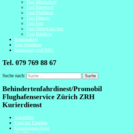
Taxi Möchaltorf
Taxi Bäretswil
Taxi Pfäffikon
Taxi Hittnau
Taxi Egg
Taxi Oetwil am See
Taxi Bubikon
Regionaltaxi
Taxi Wetzikon
Impressum und DSG
Tel. 079 769 88 67
Suche nach:
Behindertenfahrdinest/Promobil
Flughafenservice Zürich ZRH
Kurierdienst
Anmelden
Feed der Einträge
Kommentare-Feed