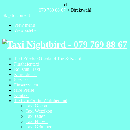
Tel.
079 769 88 67
< Direktwahl
Skip to content
View menu
View sidebar
Taxi Zürcher Oberland Tag & Nacht
Flughafentaxi
Rollstuhl-Taxi
Kurierdienst
Service
Einsatzzeiten
faire Preise
Kontakt
Taxi vor Ort im Zürioberland
Taxi Gossau
Taxi Wetzikon
Taxi Uster
Taxi Hinwil
Taxi Grüningen